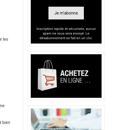
Je m'abonne
Inscription rapide et sécurisée, aucun
spam ne vous sera envoyé. Le
désabonnement se fait en un clic.
r les
rme
z bien