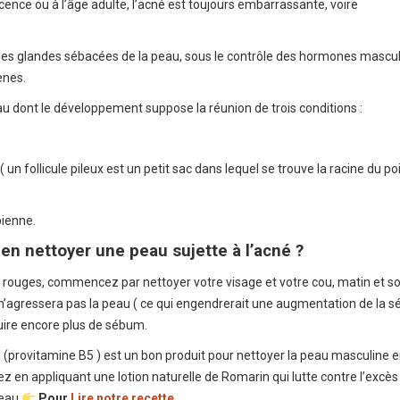
cence ou à l’âge adulte, l’acné est toujours embarrassante, voire
 les glandes sébacées de la peau, sous le contrôle des hormones mascul
ènes.
 dont le développement suppose la réunion de trois conditions :
( un follicule pileux est un petit sac dans lequel se trouve la racine du poil
bienne.
bien
nettoyer
une peau sujette à l’acné ?
 rouges, commencez par nettoyer votre visage et votre cou, matin et soi
 n’agressera pas la peau ( ce qui engendrerait une augmentation de la s
ire encore plus de sébum.
l (provitamine B5 ) est un bon produit pour nettoyer la peau masculine 
z en appliquant une lotion naturelle de Romarin qui lutte contre l’excès
peau
Pour
Lire notre recette.