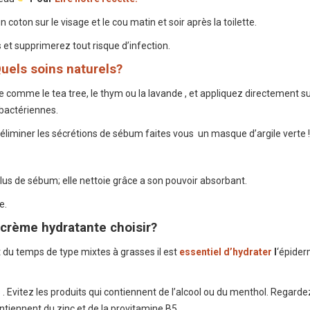
n coton sur le visage et le cou matin et soir après la toilette.
 et supprimerez tout risque d’infection.
uels soins naturels?
e comme le tea tree, le thym ou la lavande , et appliquez directement su
-bactériennes.
éliminer les sécrétions de sébum faites vous un masque d’argile verte !
plus de sébum; elle nettoie grâce a son pouvoir absorbant.
e.
 crème hydratante choisir?
t du temps de type mixtes à grasses il est
essentiel d’hydrater
l
‘épide
 Evitez les produits qui contiennent de l’alcool ou du menthol. Regarde
ntiennent du zinc et de la provitamine B5 .