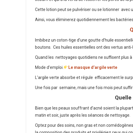
Cette lotion peut se pulvériser ou se lotionner
avec u
Ainsi, vous éliminerez quotidiennement les bactéries
Q
Imbibez un coton-tige d’une goutte d’huile essentiell
boutons.
Ces huiles essentielles ont des vertus anti
Quand les nettoyages quotidiens ne suffisent plus à 
Mode d’emploi.
Le masque d’argile verte
L’argile verte absorbe et régule efficacement le sur
Une fois par
semaine, mais une fois mois peut suffir
Quelle
Bien que les peaux souffrant d’acné soient la plupar
matin et soir, juste après les séances de nettoyage.
Optez pour des soins, non gras et non comédogènes .
la composition des produits et privilégiez ceux qui co