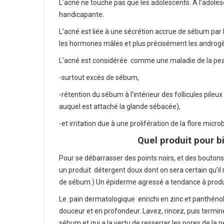
L’acné ne touche pas que les adolescents. À l’adoles
handicapante.
L’acné est liée à une sécrétion accrue de sébum par
les hormones mâles et plus précisément les androg
L’acné est considérée
comme une maladie de la peau
-surtout excès de sébum,
-rétention du sébum à l’intérieur des follicules pileux 
auquel est attaché la glande sébacée),
-et irritation due à une prolifération de la flore micro
Quel produit pour 
Pour se débarrasser des points noirs, et des boutons
un produit détergent doux dont on sera certain qu’il
de sébum.) Un épiderme agressé a tendance à produ
Le
pain dermatologique
enrichi en zinc et panthéno
douceur et en profondeur. Lavez, rincez, puis termine
sébum et qui a la vertu de resserrer les pores de la 