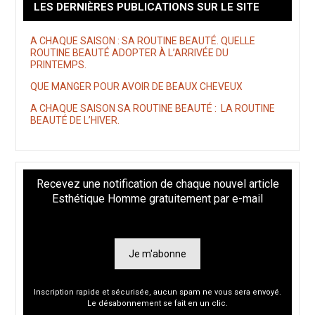
LES DERNIÈRES PUBLICATIONS SUR LE SITE
A CHAQUE SAISON : SA ROUTINE BEAUTÉ. QUELLE
ROUTINE BEAUTÉ ADOPTER À L’ARRIVÉE DU
PRINTEMPS.
QUE MANGER POUR AVOIR DE BEAUX CHEVEUX
A CHAQUE SAISON SA ROUTINE BEAUTÉ : LA ROUTINE
BEAUTÉ DE L’HIVER.
Recevez une notification de chaque nouvel article
Esthétique Homme gratuitement par e-mail
Je m'abonne
Inscription rapide et sécurisée, aucun spam ne vous sera envoyé.
Le désabonnement se fait en un clic.