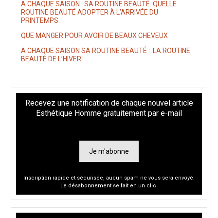
A CHAQUE SAISON : SA ROUTINE BEAUTÉ. QUELLE
ROUTINE BEAUTÉ ADOPTER À L’ARRIVÉE DU
PRINTEMPS.
QUE MANGER POUR AVOIR DE BEAUX CHEVEUX
A CHAQUE SAISON SA ROUTINE BEAUTÉ : LA ROUTINE
BEAUTÉ DE L’HIVER.
Recevez une notification de chaque nouvel article
Esthétique Homme gratuitement par e-mail
Je m'abonne
Inscription rapide et sécurisée, aucun spam ne vous sera envoyé.
Le désabonnement se fait en un clic.