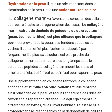
l’
hydratation de la peau
, il joue un rôle important dans la
cicatrisation de la peau, et a une
action anti-radicalaire.
collagène marin
-Le
va favoriser la cohésion des cellules
et procure élasticité et régénération des tissus.
Le collagène
marin, extrait de déchets de poissons ou de crevettes
(peau, écailles, arêtes), est plus efficace que le collagène
bovin
qui provient de la peau, des tendons et des os de
vaches. Il est en effet plus facilement absorbé par
l’organisme. De plus, sa structure est plus proche du
collagène humain et demeure plus longtemps dans le
corps. Les peptides de collagène diminuent les rides et
améliorent l’élasticité. Tout ce qu’il faut pour rajeunir la peau.
Une supplémentation en collagène renforce le collagène
endogène et
stimule son renouvellement,
elle renforce
ainsi l’élasticité de la peau et réduit l’apparence des rides en
favorisant la réparation cutanée. Elle agit également sur
différentes enzymes, telles l’hyaluronidase, l’élastase et la
protéoglycanase, responsables de la dégradation de cellules