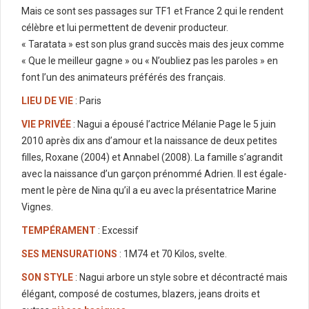
Mais ce sont ses passages sur TF1 et France 2 qui le rendent
célèbre et lui permettent de devenir producteur.
« Taratata » est son plus grand succès mais des jeux comme
« Que le meilleur gagne » ou « N’oubliez pas les paroles » en
font l’un des animateurs préférés des français.
LIEU DE VIE
: Paris
VIE PRIVÉE
: Nagui a épousé l’ac­trice Méla­nie Page le 5 juin
2010 après dix ans d’amour et la nais­sance de deux petites
filles, Roxane (2004) et Anna­bel (2008). La famille s’agran­dit
avec la nais­sance d’un garçon prénommé Adrien. Il est égale­
ment le père de Nina qu’il a eu avec la présen­ta­trice Marine
Vignes.
TEMPÉRAMENT
: Excessif
SES MENSURATIONS
: 1M74 et 70 Kilos, svelte.
SON STYLE
: Nagui arbore un style sobre et décontracté mais
élégant, composé de costumes, blazers, jeans droits et