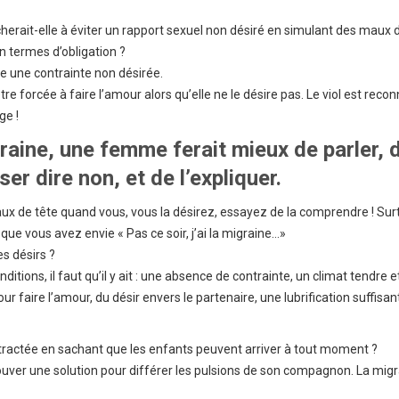
rait-elle à éviter un rapport sexuel non désiré en simulant des maux d
en termes d’obligation ?
une contrainte non désirée.
e forcée à faire l’amour alors qu’elle ne le désire pas. Le viol est recon
ge !
raine, une femme ferait mieux de parler, 
ser dire non, et de l’expliquer.
 de tête quand vous, vous la désirez, essayez de la comprendre ! Surt
que vous avez envie « Pas ce soir, j’ai la migraine…»
es désirs ?
itions, il faut qu’il y ait : une absence de contrainte, un climat tendre e
 faire l’amour, du désir envers le partenaire, une lubrification suffisan
actée en sachant que les enfants peuvent arriver à tout moment ?
ouver une solution pour différer les pulsions de son compagnon. La mig