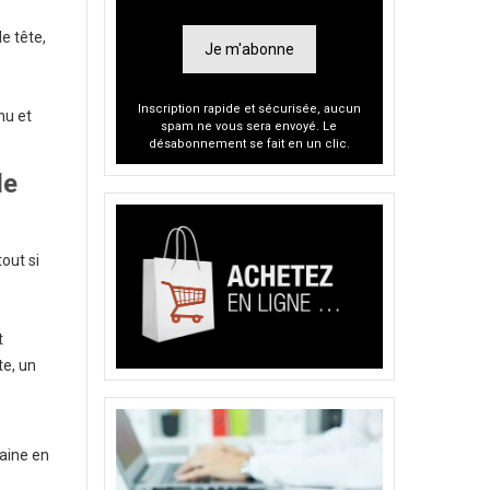
e tête,
Je m'abonne
Inscription rapide et sécurisée, aucun
nu et
spam ne vous sera envoyé. Le
désabonnement se fait en un clic.
de
out si
t
te, un
raine en