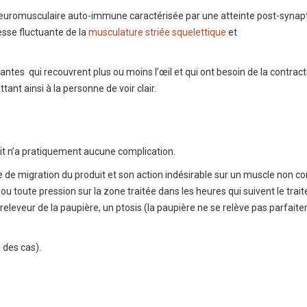
neuromusculaire auto-immune caractérisée par une atteinte post-synap
esse fluctuante de la
musculature striée squelettique
et
ntes qui recouvrent plus ou moins l’œil et qui ont besoin de la contract
ant ainsi à la personne de voir clair.
duit n’a pratiquement aucune complication.
ue de migration du produit et son action indésirable sur un muscle non c
e ou toute pression sur la zone traitée dans les heures qui suivent le trai
 releveur de la paupière, un ptosis (la paupière ne se relève pas parfait
 des cas).