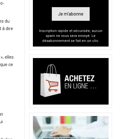
io-
Je m'abonne
les du
t à dire
Inscription rapide et sécurisée, aucun
spam ne vous sera envoyé. Le
désabonnement se fait en un clic.
», elles
sque ce
un
ui