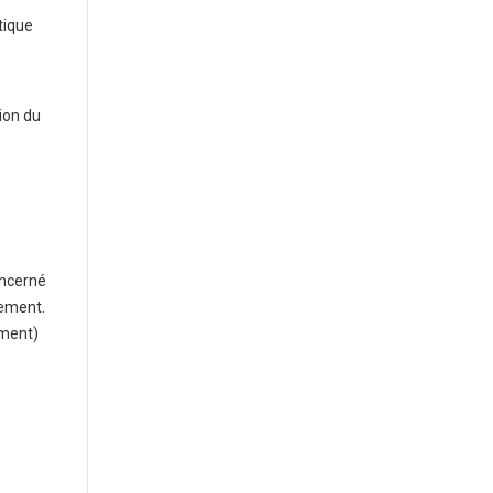
tique
ion du
oncerné
tement.
ement)