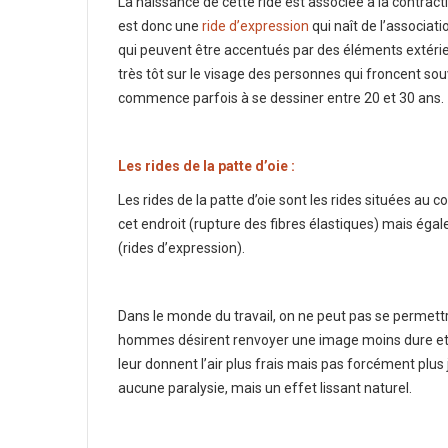
La naissance de cette ride est associée à la contrac
est donc une
ride d’expression
qui naît de l’associati
qui peuvent être accentués par des éléments extérie
très tôt sur le visage des personnes qui froncent sou
commence parfois à se dessiner entre 20 et 30 ans.
Les rides de la patte d’oie :
Les rides de la patte d’oie sont les rides situées au 
cet endroit (rupture des fibres élastiques) mais égal
(rides d’expression).
Dans le monde du travail, on ne peut pas se permettre 
hommes désirent renvoyer une image moins dure et m
leur donnent l’air plus frais mais pas forcément plus
aucune paralysie, mais un effet lissant naturel.