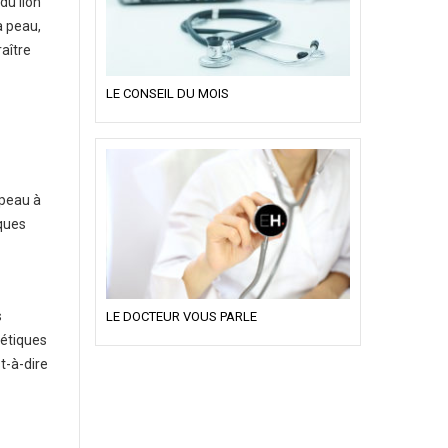
du lion
a peau,
aître
LE CONSEIL DU MOIS
 peau à
iques
s
LE DOCTEUR VOUS PARLE
hétiques
t-à-dire