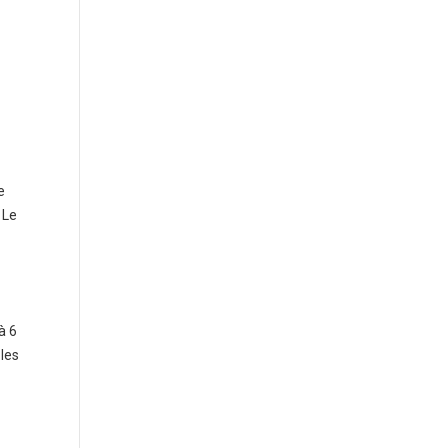
e
 Le
à 6
les