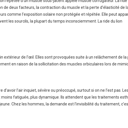
tion répétée d’un muscle sous-jacent appelé muscle corrugateur. La ride 
on de deux facteurs, la contraction du muscle et la perte d’élasticité de l
urs comme l’exposition solaire non protégée et répétée. Elle peut appar
vent les sourcils, la plupart du temps inconsciemment. La ride du lion
coin extérieur de l’œil. Elles sont provoquées suite à un relâchement de la
ement en raison de la sollicitation des muscles orbiculaires lors de mim
d’avoir l’air inquiet, sévère ou préoccupé, surtout si on ne l’est pas. Le
oins fatiguée, plus dynamique. Ils attendent que les traitements est
 jeune. Chez les hommes, la demande est l’invisibilité du traitement, c’es