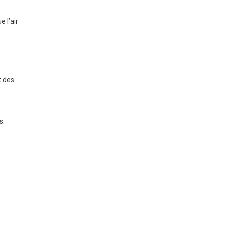
 l’air
t des
s.