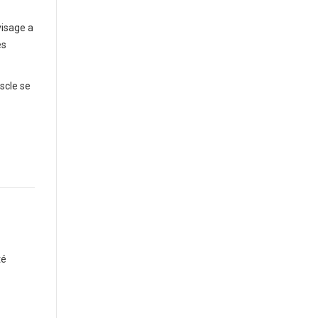
visage a
es
scle se
té