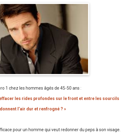
 1 chez les hommes âgés de 45-50 ans :
ffacer les rides profondes sur le front et entre les sourcils
donnent l’air dur et renfrogné ?
»
 efficace pour un homme qui veut redonner du peps à son visage.