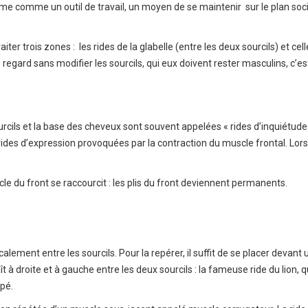
me comme un outil de travail, un moyen de se maintenir sur le plan soc
aiter trois zones : les rides de la glabelle (entre les deux sourcils) et cel
le regard sans modifier les sourcils, qui eux doivent rester masculins, c’es
urcils et la base des cheveux sont souvent appelées « rides d’inquiétude 
ides d’expression provoquées par la contraction du muscle frontal. Lor
le du front se raccourcit : les plis du front deviennent permanents.
icalement entre les sourcils. Pour la repérer, il suffit de se placer devant 
aît à droite et à gauche entre les deux sourcils : la fameuse ride du lion, q
pé.