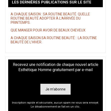
LES DERNIÈRES PUBLICATIONS SUR LE SITE
A CHAQUE SAISON : SA ROUTINE BEAUTÉ. QUELLE
ROUTINE BEAUTÉ ADOPTER À L’ARRIVÉE DU
PRINTEMPS.
QUE MANGER POUR AVOIR DE BEAUX CHEVEUX
A CHAQUE SAISON SA ROUTINE BEAUTÉ : LA ROUTINE
BEAUTÉ DE L’HIVER.
Recevez une notification de chaque nouvel article
Esthétique Homme gratuitement par e-mail
Je m'abonne
Inscription rapide et sécurisée, aucun spam ne vous sera envoyé.
Le désabonnement se fait en un clic.