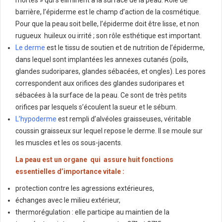
mortes » qui s’éliminent à la surface de la peau. Rôle de
barrière, l’épiderme est le champ d’action de la cosmétique.
Pour que la peau soit belle, l’épiderme doit être lisse, et non
rugueux huileux ou irrité ; son rôle esthétique est important.
Le derme
est le tissu de soutien et de nutrition de l’épiderme,
dans lequel sont implantées les annexes cutanés (poils,
glandes sudoripares, glandes sébacées, et ongles). Les pores
correspondent aux orifices des glandes sudoripares et
sébacées à la surface de la peau. Ce sont de très petits
orifices par lesquels s’écoulent la sueur et le sébum.
L’hypoderme
est rempli d’alvéoles graisseuses, véritable
coussin graisseux sur lequel repose le derme. Il se moule sur
les muscles et les os sous-jacents.
La peau est un organe qui assure huit fonctions
essentielles d’importance vitale :
protection contre les agressions extérieures,
échanges avec le milieu extérieur,
thermorégulation : elle participe au maintien de la