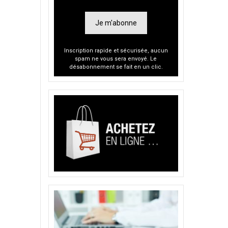
Je m'abonne
Inscription rapide et sécurisée, aucun
spam ne vous sera envoyé. Le
désabonnement se fait en un clic.