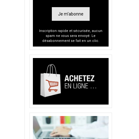
Je m'abonne
Inscription rapide et sécurisée, aucun
spam ne vous sera envoyé. Le
désabonnement se fait en un clic.