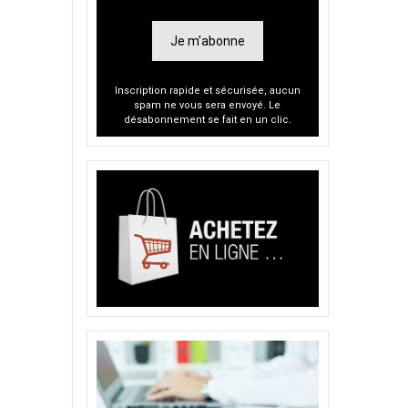
Je m'abonne
Inscription rapide et sécurisée, aucun
spam ne vous sera envoyé. Le
désabonnement se fait en un clic.