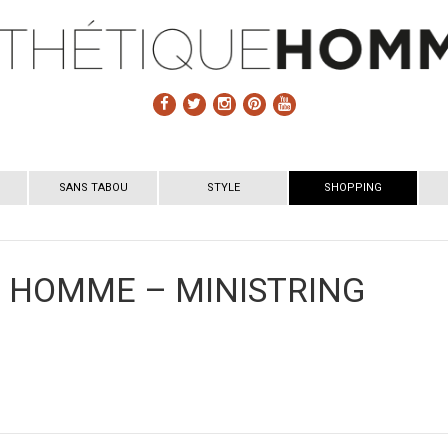
SANS TABOU
STYLE
SHOPPING
G HOMME – MINISTRING