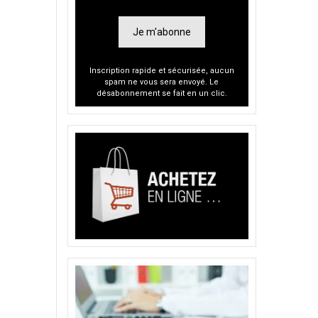
Je m'abonne
Inscription rapide et sécurisée, aucun
spam ne vous sera envoyé. Le
désabonnement se fait en un clic.