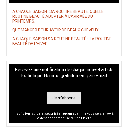
A CHAQUE SAISON : SA ROUTINE BEAUTÉ. QUELLE
ROUTINE BEAUTÉ ADOPTER À L’ARRIVÉE DU
PRINTEMPS.
QUE MANGER POUR AVOIR DE BEAUX CHEVEUX
A CHAQUE SAISON SA ROUTINE BEAUTÉ : LA ROUTINE
BEAUTÉ DE L’HIVER.
Recevez une notification de chaque nouvel article
Esthétique Homme gratuitement par e-mail
Je m'abonne
Inscription rapide et sécurisée, aucun spam ne vous sera envoyé.
Le désabonnement se fait en un clic.