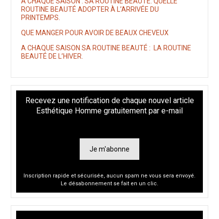
A CHAQUE SAISON : SA ROUTINE BEAUTÉ. QUELLE
ROUTINE BEAUTÉ ADOPTER À L’ARRIVÉE DU
PRINTEMPS.
QUE MANGER POUR AVOIR DE BEAUX CHEVEUX
A CHAQUE SAISON SA ROUTINE BEAUTÉ : LA ROUTINE
BEAUTÉ DE L’HIVER.
Recevez une notification de chaque nouvel article
Esthétique Homme gratuitement par e-mail
Je m'abonne
Inscription rapide et sécurisée, aucun spam ne vous sera envoyé.
Le désabonnement se fait en un clic.