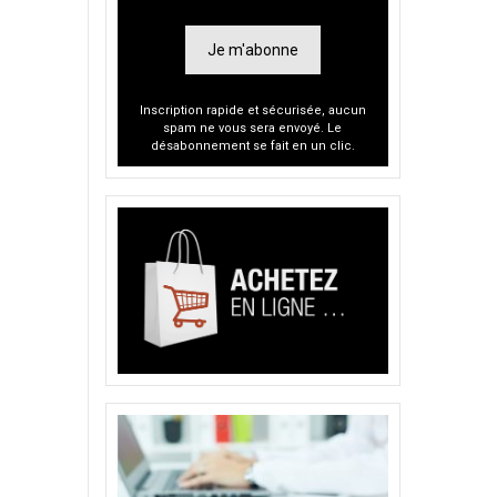
Je m'abonne
Inscription rapide et sécurisée, aucun
spam ne vous sera envoyé. Le
désabonnement se fait en un clic.