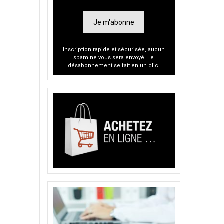
Je m'abonne
Inscription rapide et sécurisée, aucun
spam ne vous sera envoyé. Le
désabonnement se fait en un clic.