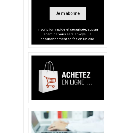
Je m'abonne
Inscription rapide et sécurisée, aucun
spam ne vous sera envoyé. Le
désabonnement se fait en un clic.