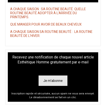
A CHAQUE SAISON : SA ROUTINE BEAUTÉ. QUELLE
ROUTINE BEAUTÉ ADOPTER À L’ARRIVÉE DU
PRINTEMPS.
QUE MANGER POUR AVOIR DE BEAUX CHEVEUX
A CHAQUE SAISON SA ROUTINE BEAUTÉ : LA ROUTINE
BEAUTÉ DE L’HIVER.
Recevez une notification de chaque nouvel article
Esthétique Homme gratuitement par e-mail
Je m'abonne
Inscription rapide et sécurisée, aucun spam ne vous sera envoyé.
Le désabonnement se fait en un clic.