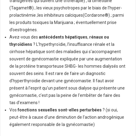
transgenres qui suivent une trithérapie) , la cimétidine
(Tagamet®) ; les vieux psychotropes par le biais de l’hyper-
prolactinémie ;les inhibiteurs calciques(Cordarone®) ; parmi
les produits toxiques la Marijuana ; éventuellement prise
d’oestrogènes.
Avez-vous des
antécédents hépatiques
,
rénaux ou
thyroïdiens
? L’hypethyroïdie, l’insuffisance rénale et la
cirrhose hépatique sont des maladies qui s’accompagnent
souvent de gynécomastie expliquée par une augmentation
de la protéine transporteuse SHBG- les hommes dialysés ont
souvent des seins. Il est rare de faire un diagnostic
d’hyperthyroidie devant une gynécomastie. Il faut avoir
présent à l’esprit qu’un patient sous dialyse qui présente une
gynécomastie, c’est pas la peine de l’embêter de faire des
tas d’examens !
Vos
fonctions sexuelles sont-elles perturbées
? (si oui,
peut-être à cause d‘une diminution de l’action androgénique
également responsable de la gynécomastie)