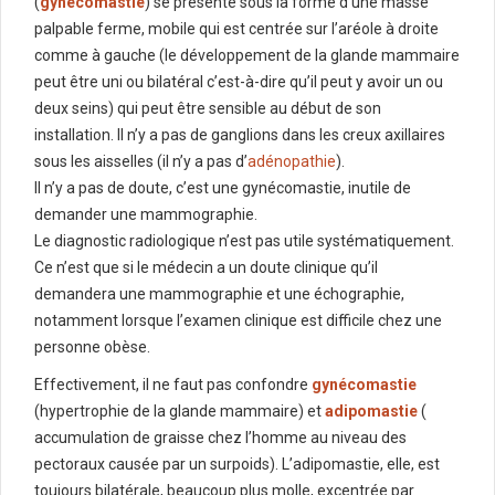
(
gynécomastie
) se présente sous la forme d’une masse
palpable ferme, mobile qui est centrée sur l’aréole à droite
comme à gauche (le développement de la glande mammaire
peut être uni ou bilatéral c’est-à-dire qu’il peut y avoir un ou
deux seins) qui peut être sensible au début de son
installation. Il n’y a pas de ganglions dans les creux axillaires
sous les aisselles (il n’y a pas d’
adénopathie
).
Il n’y a pas de doute, c’est une gynécomastie, inutile de
demander une mammographie.
Le diagnostic radiologique n’est pas utile systématiquement.
Ce n’est que si le médecin a un doute clinique qu’il
demandera une mammographie et une échographie,
notamment lorsque l’examen clinique est difficile chez une
personne obèse.
Effectivement, il ne faut pas confondre
gynécomastie
(hypertrophie de la glande mammaire) et
adipomastie
(
accumulation de graisse chez l’homme au niveau des
pectoraux causée par un surpoids). L’adipomastie, elle, est
toujours bilatérale, beaucoup plus molle, excentrée par