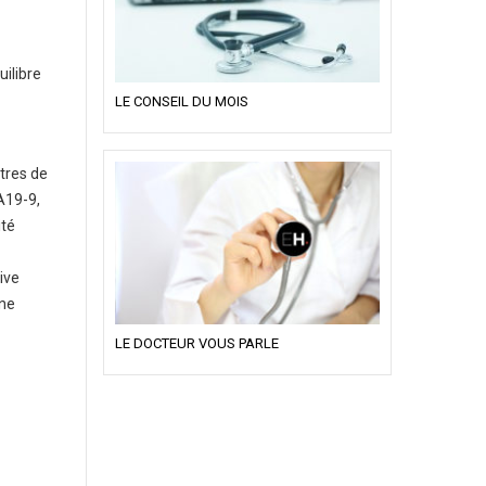
uilibre
LE CONSEIL DU MOIS
ètres de
A19-9,
ité
ive
une
LE DOCTEUR VOUS PARLE