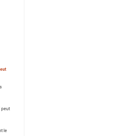
peut
s
f peut
t le