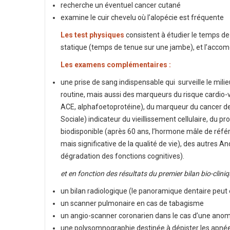
recherche un éventuel cancer cutané
examine le cuir chevelu où l’alopécie est fréquente
Les test physiques
consistent à étudier le temps de 
statique (temps de tenue sur une jambe), et l’accomo
Les examens complémentaires :
une prise de sang indispensable qui surveille le mil
routine, mais aussi des marqueurs du risque cardio-
ACE, alphafoetoprotéine), du marqueur du cancer de 
Sociale) indicateur du vieillissement cellulaire, du p
biodisponible (après 60 ans, l’hormone mâle de réf
mais significative de la qualité de vie), des autres 
dégradation des fonctions cognitives).
et en fonction des résultats du premier bilan bio-cliniq
un bilan radiologique (le panoramique dentaire peut 
un scanner pulmonaire en cas de tabagisme
un angio-scanner coronarien dans le cas d’une anoma
une polysomnographie destinée à dépister les apnée