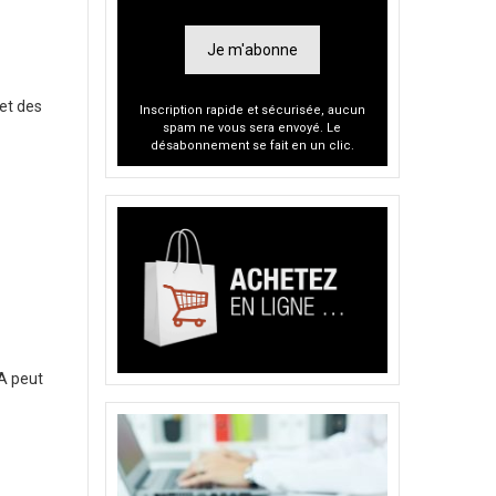
Je m'abonne
 et des
Inscription rapide et sécurisée, aucun
spam ne vous sera envoyé. Le
désabonnement se fait en un clic.
SA peut