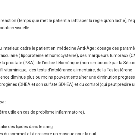
réaction (temps que met le patient à rattraper la règle qu’on lâche), l’éq
dation visuelle.
ieu intérieur, cadre le patient en médecine Anti-Âge : dosage des param
vasculaire ( lipoprotéine et homocystéine), des marqueurs tumoraux (C
la prostate (PSA), de l’indice télomérique (non remboursé par la Sécur
rofil vitaminique, des tests d’intolérance alimentaire, de la Testostérone
érence diminue plus ou moins pouvant entraîner une diminution progress
Androgènes (DHEA et son sulfate SDHEA) et du cortisol (qui peut prédire 
ue :
être utile en cas de problème inflammatoire).
lie des lipides dans le sang
s du sommeil et à prescrire un masque pour la nuit