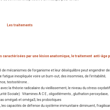
Les traitements
ies caractérisées par une lésion anatomique, le traitement anti-âge 
é de mécanismes de l’organisme et leur déséquilibre peut engendrer de
fatigue inexpliquée voire un burn-out, des insomnies, de l’irritabilité;
ance, testostérone…
 avec la théorie radicalaire du vieillissement, le niveau du stress oxydati
ité Sociale) : Vitamines A C E , oligoéléments , gluthation peroxydase,
ras oméga6 et oméga3, les probiotiques
, les capacités de défense du système immunitaire diminuent, fragilisan