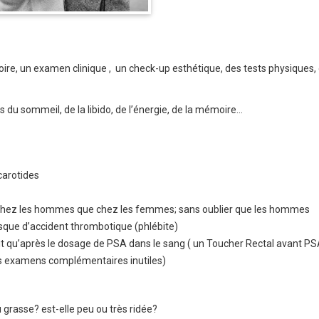
oire, un examen clinique , un check-up esthétique, des tests physiques,
u sommeil, de la libido, de l’énergie, de la mémoire…
carotides
n chez les hommes que chez les femmes; sans oublier que les hommes
sque d’accident thrombotique (phlébite)
 fait qu’après le dosage de PSA dans le sang ( un Toucher Rectal avant P
es examens complémentaires inutiles)
u grasse? est-elle peu ou très ridée?