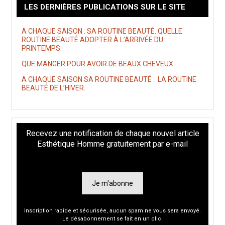
LES DERNIÈRES PUBLICATIONS SUR LE SITE
A CHAQUE SAISON : SA ROUTINE BEAUTÉ. QUELLE
ROUTINE BEAUTÉ ADOPTER À L’ARRIVÉE DU
PRINTEMPS.
QUE MANGER POUR AVOIR DE BEAUX CHEVEUX
A CHAQUE SAISON SA ROUTINE BEAUTÉ : LA ROUTINE
BEAUTÉ DE L’HIVER.
Recevez une notification de chaque nouvel article
Esthétique Homme gratuitement par e-mail
Je m'abonne
Inscription rapide et sécurisée, aucun spam ne vous sera envoyé.
Le désabonnement se fait en un clic.