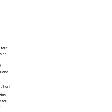
 tout
es de
!
 quand
d’hui ?
plus
asser
!