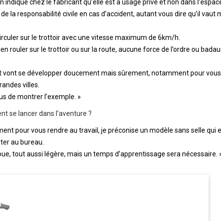
n indiqué chez le fabricant qu’elle est à usage privé et non dans l’espace
l de la responsabilité civile en cas d’accident, autant vous dire qu’il vaut
irculer sur le trottoir avec une vitesse maximum de 6km/h.
ien rouler sur le trottoir ou sur la route, aucune force de l’ordre ou bada
t vont se développer doucement mais sûrement, notamment pour vous
andes villes.
ous de montrer l’exemple. »
t se lancer dans l’aventure ?
ment pour vous rendre au travail, je préconise un modèle sans selle qui 
ter au bureau.
, tout aussi légère, mais un temps d’apprentissage sera nécessaire. 