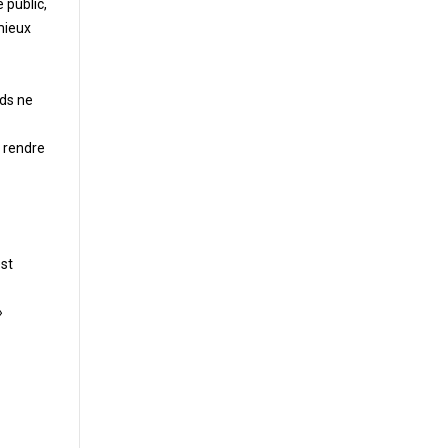
 public,
 mieux
uds ne
 rendre
est
»