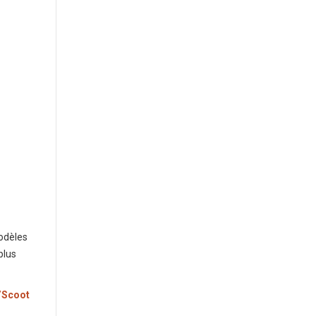
modèles
plus
’Scoot