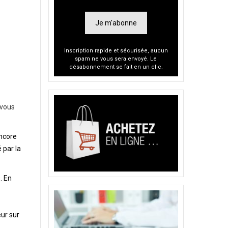
Je m'abonne
Inscription rapide et sécurisée, aucun
spam ne vous sera envoyé. Le
désabonnement se fait en un clic.
 vous
encore
 par la
. En
eur sur