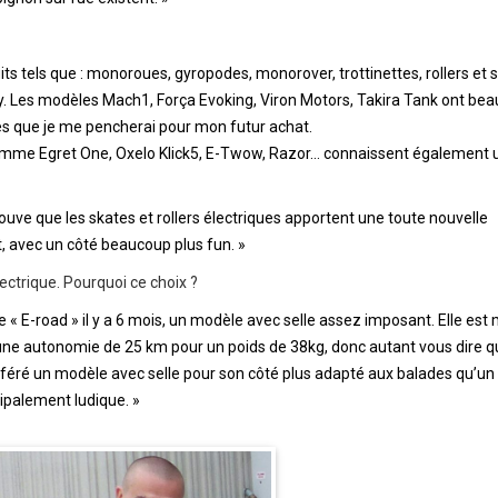
s tels que : monoroues, gyropodes, monorover, trottinettes, rollers et 
y. Les modèles Mach1, Força Evoking, Viron Motors, Takira Tank ont be
les que je me pencherai pour mon futur achat.
 comme Egret One, Oxelo Klick5, E-Twow, Razor… connaissent également 
rouve que les skates et rollers électriques apportent une toute nouvelle
 avec un côté beaucoup plus fun. »
ectrique. Pourquoi ce choix ?
ique « E-road » il y a 6 mois, un modèle avec selle assez imposant. Elle est
ne autonomie de 25 km pour un poids de 38kg, donc autant vous dire qu’
éféré un modèle avec selle pour son côté plus adapté aux balades qu’u
cipalement ludique. »