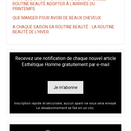
ROUTINE BEAUTÉ ADOPTER À L’ARRIVÉE DU
PRINTEMPS.
QUE MANGER POUR AVOIR DE BEAUX CHEVEUX
A CHAQUE SAISON SA ROUTINE BEAUTÉ : LA ROUTINE
BEAUTÉ DE L’HIVER.
Recevez une notification de chaque nouvel article
Esthétique Homme gratuitement par e-mail
Je m'abonne
Inscription rapide et sécurisée, aucun spam ne vous sera envoyé.
Le désabonnement se fait en un clic.