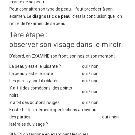
exacte de sa peau.
Pour connaître son type de peau, il faut procéder à son
examen. Le
diagnostic de peau
, c’est la conclusion que l’on
retire de l’examen de sa peau.
1ère étape :
observer son visage dans le miroir
D’abord, on EXAMINE son front, son nez et son menton :
La peau y est elle luisante ?
oui / non
La peau y est elle mate
oui / non
Les pores y sont ils dilatés
oui / non
Y a-t-il des comédons, des points
oui / non
noirs
Y a t-il des boutons rouges
oui / non
Existe t- il les mêmes imperfections au niveau
des parties
oui / non
latérales du visage ?
SI NON on termine en examinant les joues :