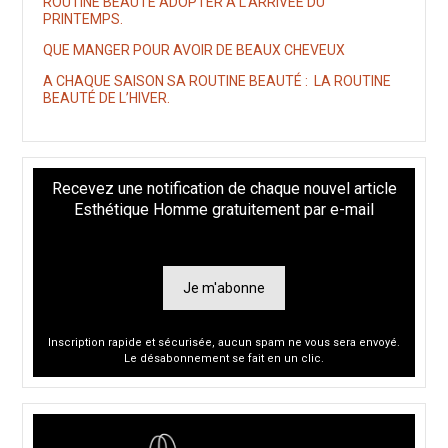
ROUTINE BEAUTÉ ADOPTER À L’ARRIVÉE DU
PRINTEMPS.
QUE MANGER POUR AVOIR DE BEAUX CHEVEUX
A CHAQUE SAISON SA ROUTINE BEAUTÉ : LA ROUTINE
BEAUTÉ DE L’HIVER.
Recevez une notification de chaque nouvel article
Esthétique Homme gratuitement par e-mail
Je m'abonne
Inscription rapide et sécurisée, aucun spam ne vous sera envoyé.
Le désabonnement se fait en un clic.